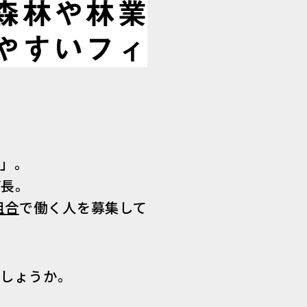
森林や林業
やすいフィ
す」。
町長。
組合
で働く人を募集して
でしょうか。