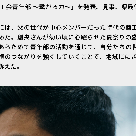
商工会青年部 ～繋がる力～」を発表。見事、県最
には、父の世代が中心メンバーだった時代の商
めた。創央さんが幼い頃に心躍らせた夏祭りの
あらためて青年部の活動を通じて、自分たちの
横のつながりを強くしていくことで、地域にに
訴えた。