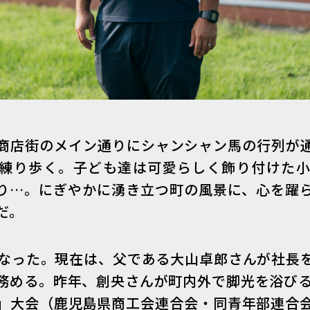
商店街のメイン通りにシャンシャン馬の行列が
練り歩く。子ども達は可愛らしく飾り付けた
り…。にぎやかに湧き立つ町の風景に、心を躍
だ。
になった。現在は、父である大山卓郎さんが社長
務める。昨年、創央さんが町内外で脚光を浴びる
」大会（鹿児島県商工会連合会・同青年部連合