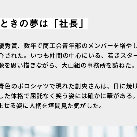
のときの夢は「社長」
優秀賞、数年で商工会青年部のメンバーを増や
介された。いつも仲間の中心にいる、若きスタ
像を思い描きながら、大山組の事務所を訪ねた
青色のポロシャツで現れた創央さんは、日に焼
した体格で屈託なく笑う姿には確かに華がある
ませる姿に人柄を垣間見た気がした。